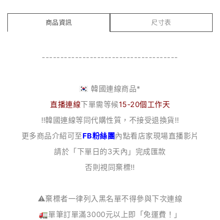
商品資訊
尺寸表
-------------------------------------
🇰🇷 韓國連線商品*
直播連線
下單需等候
15-20個工作天
‼️韓國連線等同代購性質，不接受退換貨‼️
更多商品介紹可至
FB粉絲團
內點看店家現場直播影片
請於「下單日的3天內」完成匯款
否則視同棄標‼️
⚠️棄標者一律列入黑名單不得參與下次連線
🚛單筆訂單滿3000元以上即「免運費！」