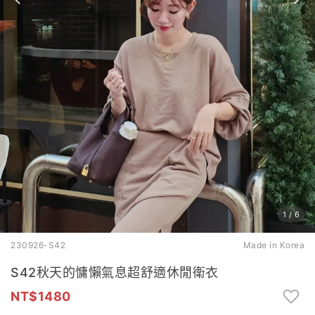
1
/
6
230926-S42
Made in Korea
S42秋天的慵懶氣息超舒適休閒衛衣
1480