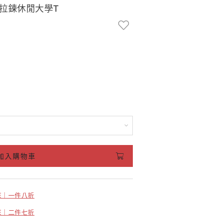
屬拉鍊休閒大學T
加入購物車
LE｜一件八折
LE｜二件七折