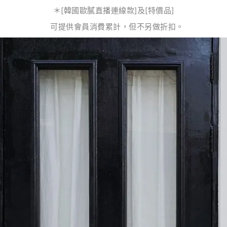
＊[韓國歐膩直播連線款]及[特價品]
可提供會員消費累計，但不另做折扣。