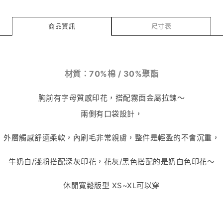
商品資訊
尺寸表
材質：
70%
棉 /
30%
聚酯
胸前有字母質感印花，搭配霧面金屬拉鍊～
兩側有口袋設計，
外層觸感舒適柔軟，內刷毛非常親膚，整件是輕盈的不會沉重，
牛奶白/淺粉搭配深灰印花，花灰/黑色搭配的是奶白色印花～
休閒寬鬆版型 XS~XL
可以穿