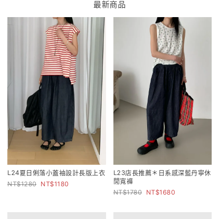
最新商品
L24夏日俐落小蓋袖設計長版上衣
L23店長推薦＊日系感深藍丹寧休
閒寬褲
1280
1180
1780
1680