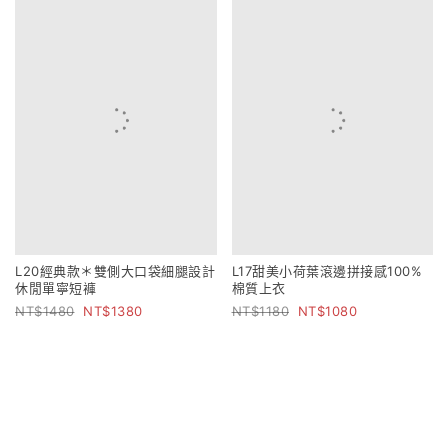
L20經典款＊雙側大口袋細腿設計
L17甜美小荷葉滾邊拼接感100%
休閒單寧短褲
棉質上衣
1480
1380
1180
1080