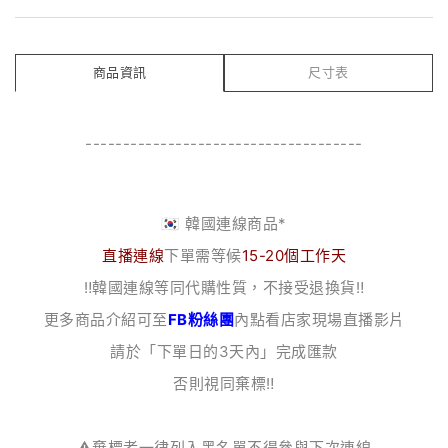
商品資訊
尺寸表
-------------------------------------
🇰🇷 韓國連線商品*
直播連線
下單需等候
15-20個工作天
‼️韓國連線等同代購性質，不接受退換貨‼️
更多商品介紹可至
FB粉絲團
內點看店家現場直播影片
請於「下單日的3天內」完成匯款
否則視同棄標‼️
⚠️棄標者一律列入黑名單不得參與下次連線