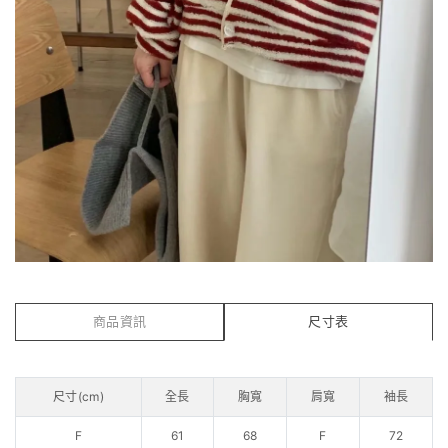
商品資訊
尺寸表
尺寸(cm)
全長
胸寬
肩寬
袖長
F
61
68
F
72