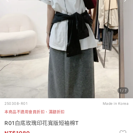
1
/
7
250308-R01
Made in Korea
本商品不適用會員折扣、滿額折扣
R01白底玫瑰印花寬版短袖棉T