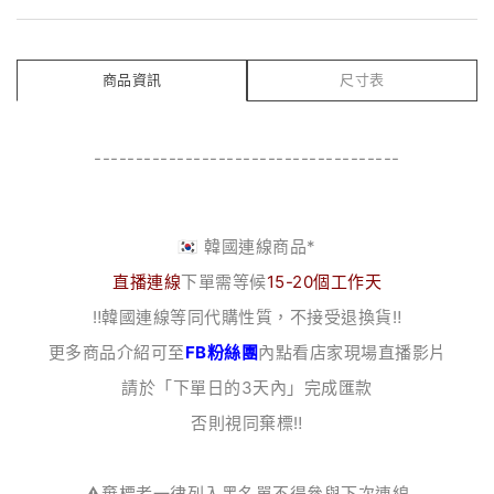
商品資訊
尺寸表
-------------------------------------
🇰🇷 韓國連線商品*
直播連線
下單需等候
15-20個工作天
‼️韓國連線等同代購性質，不接受退換貨‼️
更多商品介紹可至
FB粉絲團
內點看店家現場直播影片
請於「下單日的3天內」完成匯款
否則視同棄標‼️
⚠️棄標者一律列入黑名單不得參與下次連線