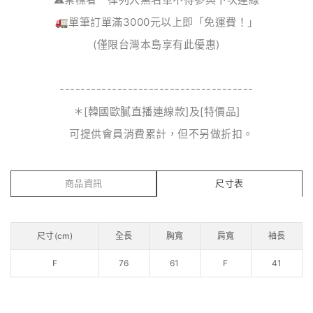
🚛單筆訂單滿3000元以上即「免運費！」
(僅限台灣本島享有此優惠)
-------------------------------------
＊[韓國歐膩直播連線款]及[特價品]
可提供會員消費累計，但不另做折扣。
商品資訊
尺寸表
尺寸(cm)
全長
胸寬
肩寬
袖長
F
76
61
F
41