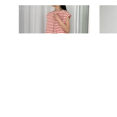
L24夏日俐落小蓋袖設計長版上衣
L23店長