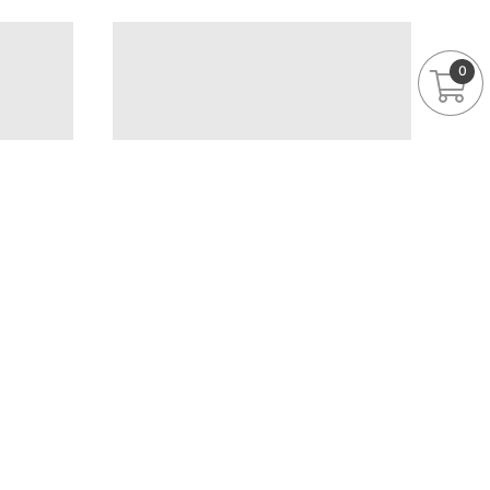
0
休閒單寧短
L17甜美小荷葉滾邊拼接感100%棉質上衣
1180
1080