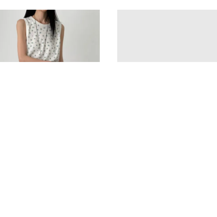
L20經典款＊雙側大口袋細腿設計
褲
1480
1380
推薦＊日系感深藍丹寧休閒寬褲