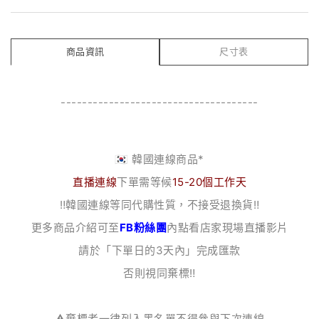
商品資訊
尺寸表
-------------------------------------
🇰🇷 韓國連線商品*
直播連線
下單需等候
15-20個工作天
‼️韓國連線等同代購性質，不接受退換貨‼️
更多商品介紹可至
FB粉絲團
內點看店家現場直播影片
請於「下單日的3天內」完成匯款
否則視同棄標‼️
⚠️棄標者一律列入黑名單不得參與下次連線