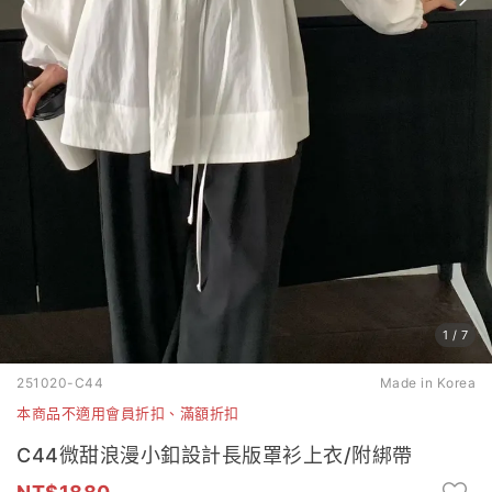
1
/
7
251020-C44
Made in Korea
本商品不適用會員折扣、滿額折扣
C44微甜浪漫小釦設計長版罩衫上衣/附綁帶