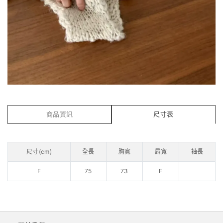
商品資訊
尺寸表
尺寸(cm)
全長
胸寬
肩寬
袖長
F
75
73
F