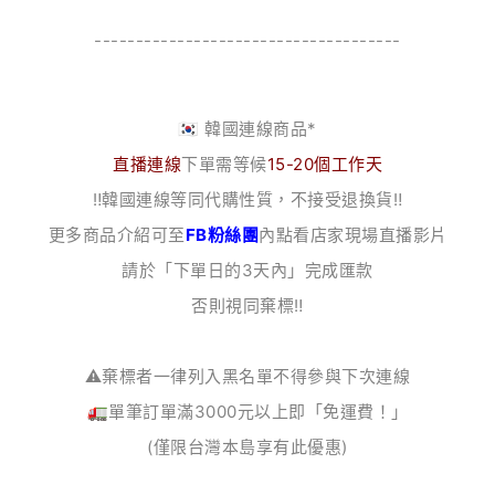
-------------------------------------
🇰🇷 韓國連線商品*
直播連線
下單需等候
15-20個工作天
‼️韓國連線等同代購性質，不接受退換貨‼️
更多商品介紹可至
FB粉絲團
內點看店家現場直播影片
請於「下單日的3天內」完成匯款
否則視同棄標‼️
⚠️棄標者一律列入黑名單不得參與下次連線
🚛單筆訂單滿3000元以上即「免運費！」
(僅限台灣本島享有此優惠)