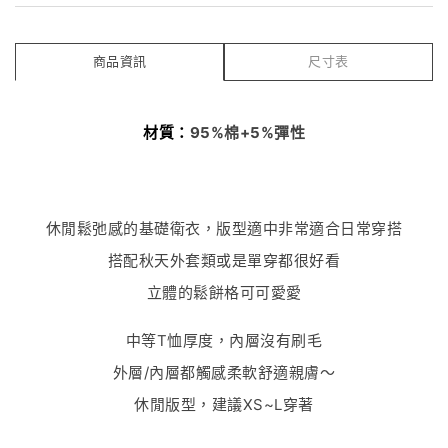
商品資訊
尺寸表
材質：
95%
棉
+5%
彈性
休閒鬆弛感的基礎衛衣，版型適中非常適合日常穿搭
搭配秋天外套類或是單穿都很好看
立體的鬆餅格可可愛愛
中等
T
恤厚度，內層沒有刷毛
外層
/
內層都觸感柔軟舒適親膚～
休閒版型，建議
XS~L
穿著