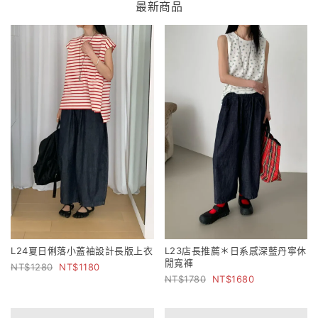
最新商品
L24夏日俐落小蓋袖設計長版上衣
L23店長推薦＊日系感深藍丹寧休
閒寬褲
1280
1180
1780
1680