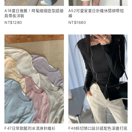
A18夏日推薦！時髦細摺造型感細
A52可愛家夏日針織休閒綁帶短
肩帶長洋裝
褲
1280
1680
F47日常歐膩的冰淇淋針織衫
F46斜切領口設計感配色滾邊打底