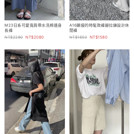
M23日系可愛寬肩帶水洗棉連身
A16顯瘦的時髦款褲腳拉鍊設計休
長褲
閒褲
2280
2080
1850
1580