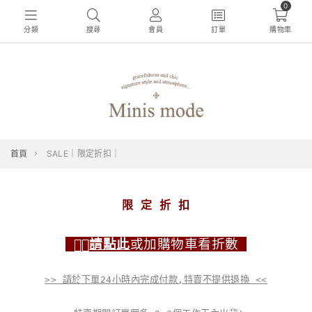
0
分類
搜尋
會員
訂單
購物車
首頁
SALE｜限定折扣｜
限 定 折 扣
👉🏻
請點此
或加購物車看折數
>> 請於下單24小時內完成付款,特賣不提供退換 <<