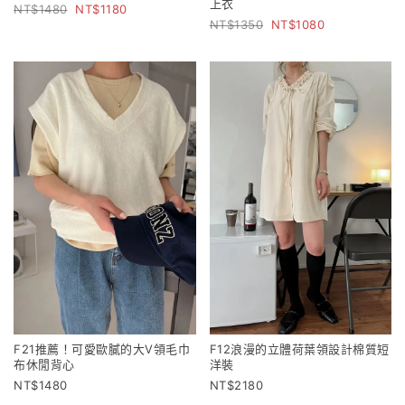
上衣
1480
1180
1350
1080
F21推薦！可愛歐膩的大V領毛巾
F12浪漫的立體荷葉領設計棉質短
布休閒背心
洋裝
1480
2180